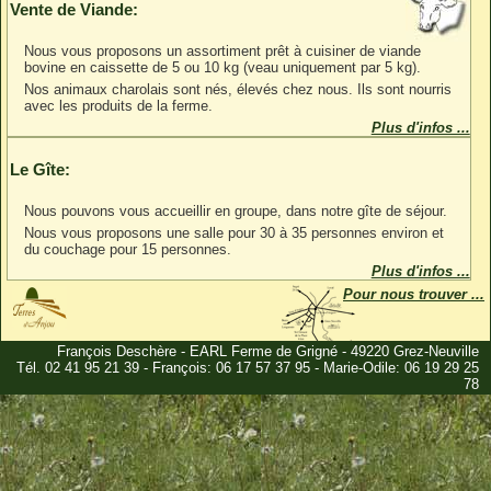
Vente de Viande:
Nous vous proposons un assortiment prêt à cuisiner de viande
bovine en caissette de 5 ou 10 kg (veau uniquement par 5 kg).
Nos animaux charolais sont nés, élevés chez nous. Ils sont nourris
avec les produits de la ferme.
Plus d'infos ...
Le Gîte:
Nous pouvons vous accueillir en groupe, dans notre gîte de séjour.
Nous vous proposons une salle pour 30 à 35 personnes environ et
du couchage pour 15 personnes.
Plus d'infos ...
Pour nous trouver ...
François Deschère - EARL Ferme de Grigné - 49220 Grez-Neuville
Tél. 02 41 95 21 39 - François: 06 17 57 37 95 - Marie-Odile: 06 19 29 25
78